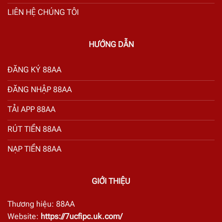
LIÊN HỆ CHÚNG TÔI
HƯỚNG DẪN
ĐĂNG KÝ 88AA
ĐĂNG NHẬP 88AA
TẢI APP 88AA
RÚT TIỀN 88AA
NẠP TIỀN 88AA
GIỚI THIỆU
Thương hiệu: 88AA
Website:
https://7ucfipc.uk.com/