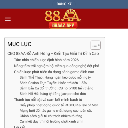
Bỏ
ĐĂNG KÝ
qua
nội
dung
MỤC LỤC
CEO 88AA Đỗ Anh Hùng – Kiến Tạo Giải Trí Đỉnh Cao
Tầm nhìn chiến lược định hình năm 2026
Nâng tầm trải nghiệm hội viên qua công nghệ đột phá
Chiến lược phát triển đa dạng sảnh game đỉnh cao
Sảnh Thể Thao: Hàng ngàn kèo cược mỗi ngày
Sảnh Casino Trực Tuyến: Hoàn trả đến 1.5%
Sảnh Bắn Cá đổi thưởng: Cơ hội x100 tiền thắng
Sảnh Nổ Hũ: hàng tỷ đồng jackpot chờ đón
Thành tựu nổi bật và cam kết minh bạch từ
Giấy phép hoạt động quốc tế PAGCOR & Isle of Man
Mạng lưới đối tác game chất lượng cao toàn cầu
Chính sách giải trí có trách nhiệm rõ ràng
Cam kết duy trì môi trường chơi xanh chín
Lời kết