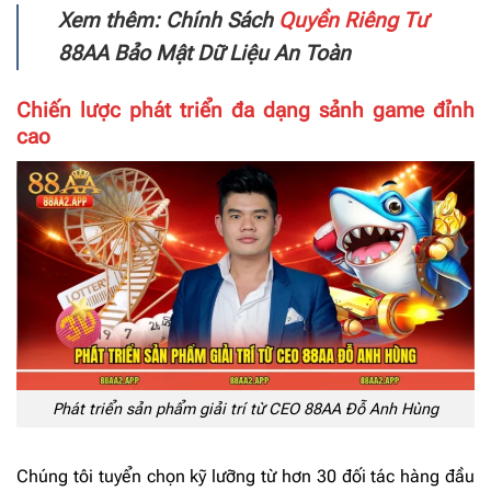
Xem thêm: Chính Sách
Quyền Riêng Tư
88AA Bảo Mật Dữ Liệu An Toàn
Chiến lược phát triển đa dạng sảnh game đỉnh
cao
Phát triển sản phẩm giải trí từ CEO 88AA Đỗ Anh Hùng
Chúng tôi tuyển chọn kỹ lưỡng từ hơn 30 đối tác hàng đầu