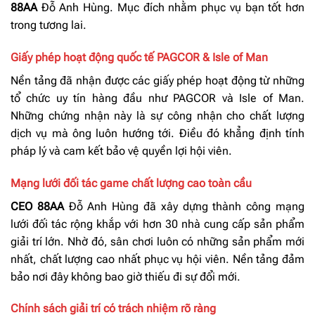
88AA
Đỗ Anh Hùng. Mục đích nhằm phục vụ bạn tốt hơn
trong tương lai.
Giấy phép hoạt động quốc tế PAGCOR & Isle of Man
Nền tảng đã nhận được các giấy phép hoạt động từ những
tổ chức uy tín hàng đầu như PAGCOR và Isle of Man.
Những chứng nhận này là sự công nhận cho chất lượng
dịch vụ mà ông luôn hướng tới. Điều đó khẳng định tính
pháp lý và cam kết bảo vệ quyền lợi hội viên.
Mạng lưới đối tác game chất lượng cao toàn cầu
CEO 88AA
Đỗ Anh Hùng đã xây dựng thành công mạng
lưới đối tác rộng khắp với hơn 30 nhà cung cấp sản phẩm
giải trí lớn. Nhờ đó, sân chơi luôn có những sản phẩm mới
nhất, chất lượng cao nhất phục vụ hội viên. Nền tảng đảm
bảo nơi đây không bao giờ thiếu đi sự đổi mới.
Chính sách giải trí có trách nhiệm rõ ràng