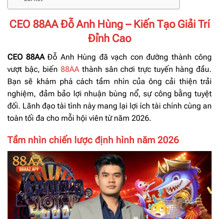
CEO 88AA Đỗ Anh Hùng – Kiến Tạo Giải Trí
Đỉnh Cao
CEO 88AA
Đỗ Anh Hùng đã vạch con đường thành công
vượt bậc, biến
88AA
thành sân chơi trực tuyến hàng đầu.
Bạn sẽ khám phá cách tầm nhìn của ông cải thiện trải
nghiệm, đảm bảo lợi nhuận bùng nổ, sự công bằng tuyệt
đối. Lãnh đạo tài tình này mang lại lợi ích tài chính cùng an
toàn tối đa cho mỗi hội viên từ năm 2026.
Tầm nhìn chiến lược định hình năm 2026