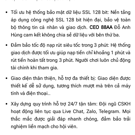
Tối ưu hệ thống bảo mật dữ liệu SSL 128 bit: Nền tảng
áp dụng công nghệ SSL 128 bit hiện đại, bảo vệ toàn
bộ thông tin cá nhân và giao dịch.
CEO 88AA
Đỗ Anh
Hùng cam kết không chia sẻ dữ liệu với bên thứ ba.
Đảm bảo tốc độ nạp rút siêu tốc trong 3 phút: Hệ thống
giao dịch được tối ưu giúp nạp tiền chỉ khoảng 1 phút và
rút tiền hoàn tất trong 3 phút. Người chơi luôn chủ động
tài chính khi tham gia.
Giao diện thân thiện, hỗ trợ đa thiết bị: Giao diện được
thiết kế dễ sử dụng, tương thích mượt mà trên cả máy
tính và điện thoại..
Xây dựng quy trình hỗ trợ 24/7 tận tâm: Đội ngũ CSKH
hoạt động liên tục qua Live Chat, Zalo, Telegram. Mọi
thắc mắc được giải đáp nhanh chóng, đảm bảo trải
nghiệm liền mạch cho hội viên.