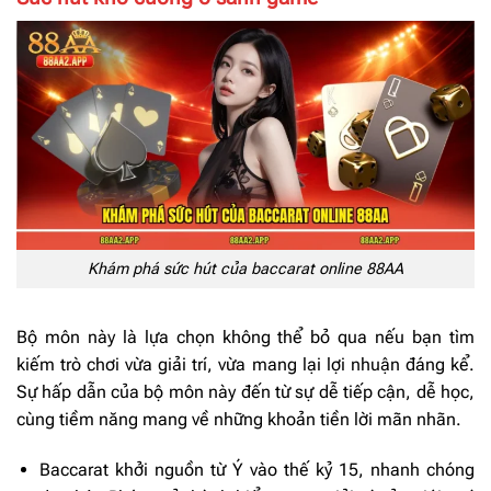
Khám phá sức hút của baccarat online 88AA
Bộ môn này là lựa chọn không thể bỏ qua nếu bạn tìm
kiếm trò chơi vừa giải trí, vừa mang lại lợi nhuận đáng kể.
Sự hấp dẫn của bộ môn này đến từ sự dễ tiếp cận, dễ học,
cùng tiềm năng mang về những khoản tiền lời mãn nhãn.
Baccarat khởi nguồn từ Ý vào thế kỷ 15, nhanh chóng