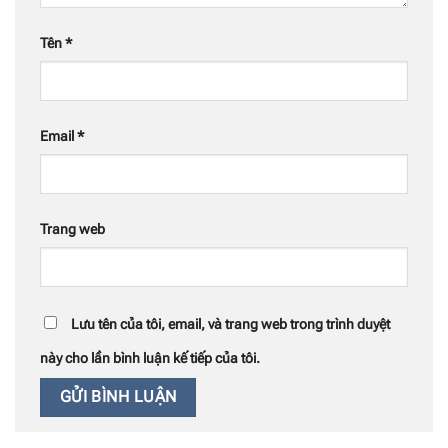
Tên
*
Email
*
Trang web
Lưu tên của tôi, email, và trang web trong trình duyệt
này cho lần bình luận kế tiếp của tôi.