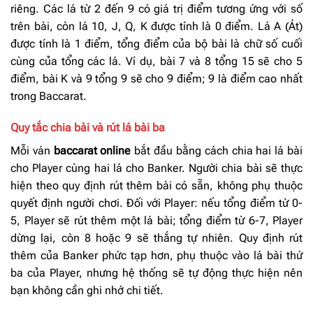
riêng. Các lá từ 2 đến 9 có giá trị điểm tương ứng với số
trên bài, còn lá 10, J, Q, K được tính là 0 điểm. Lá A (Át)
được tính là 1 điểm, tổng điểm của bộ bài là chữ số cuối
cùng của tổng các lá. Ví dụ, bài 7 và 8 tổng 15 sẽ cho 5
điểm, bài K và 9 tổng 9 sẽ cho 9 điểm; 9 là điểm cao nhất
trong Baccarat.
Quy tắc chia bài và rút lá bài ba
Mỗi ván
baccarat online
bắt đầu bằng cách chia hai lá bài
cho Player cùng hai lá cho Banker. Người chia bài sẽ thực
hiện theo quy định rút thêm bài có sẵn, không phụ thuộc
quyết định người chơi. Đối với Player: nếu tổng điểm từ 0-
5, Player sẽ rút thêm một lá bài; tổng điểm từ 6-7, Player
dừng lại, còn 8 hoặc 9 sẽ thắng tự nhiên. Quy định rút
thêm của Banker phức tạp hơn, phụ thuộc vào lá bài thứ
ba của Player, nhưng hệ thống sẽ tự động thực hiện nên
bạn không cần ghi nhớ chi tiết.