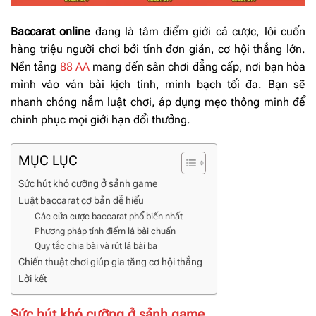
Baccarat online
đang là tâm điểm giới cá cược, lôi cuốn
hàng triệu người chơi bởi tính đơn giản, cơ hội thắng lớn.
Nền tảng
88 AA
mang đến sân chơi đẳng cấp, nơi bạn hòa
mình vào ván bài kịch tính, minh bạch tối đa. Bạn sẽ
nhanh chóng nắm luật chơi, áp dụng mẹo thông minh để
chinh phục mọi giới hạn đổi thưởng.
MỤC LỤC
Sức hút khó cưỡng ở sảnh game
Luật baccarat cơ bản dễ hiểu
Các cửa cược baccarat phổ biến nhất
Phương pháp tính điểm lá bài chuẩn
Quy tắc chia bài và rút lá bài ba
Chiến thuật chơi giúp gia tăng cơ hội thắng
Lời kết
Sức hút khó cưỡng ở sảnh game