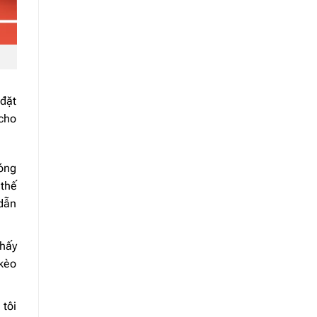
 đặt
 cho
bóng
 thế
 dẫn
thấy
 kèo
 tôi