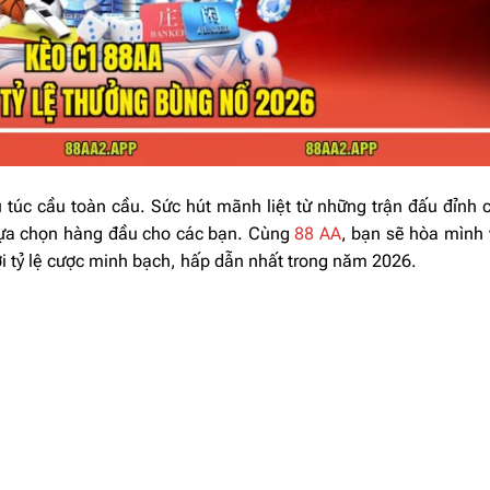
 túc cầu toàn cầu. Sức hút mãnh liệt từ những trận đấu đỉnh 
 lựa chọn hàng đầu cho các bạn. Cùng
88 AA
, bạn sẽ hòa mình
với tỷ lệ cược minh bạch, hấp dẫn nhất trong năm 2026.