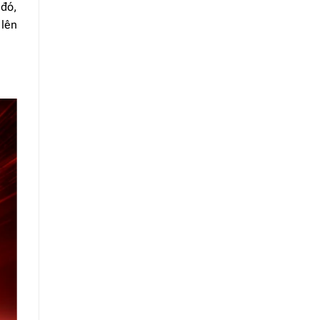
 đó,
 lên