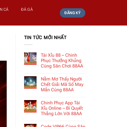
N CÁ
ĐÁ GÀ
ĐĂNG KÝ
TIN TỨC MỚI NHẤT
Tài Xỉu 88 – Chinh
Phục Thưởng Khủng
Cùng Sân Chơi 88AA
Nằm Mơ Thấy Người
Chết Giải Mã Số May
Mắn Cùng 88AA
Chinh Phục App Tài
Xỉu Online – Bí Quyết
Thắng Lớn Với 88AA
Code VIP66 Cùng Sân