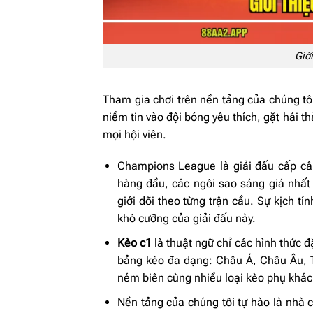
Giớ
Tham gia chơi trên nền tảng của chúng tô
niềm tin vào đội bóng yêu thích, gặt hái 
mọi hội viên.
Champions League là giải đấu cấp câ
hàng đầu, các ngôi sao sáng giá nhất
giới dõi theo từng trận cầu. Sự kịch t
khó cưỡng của giải đấu này.
Kèo c1
là thuật ngữ chỉ các hình thức 
bảng kèo đa dạng: Châu Á, Châu Âu, T
ném biên cùng nhiều loại kèo phụ khác
Nền tảng của chúng tôi tự hào là nhà c