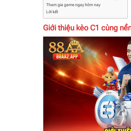
Tham gia game ngay hôm nay
Lời kết
Giới thiệu kèo C1 cùng nề