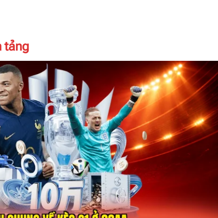
n tảng