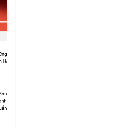
hững
h là
 Bạn
mạnh
huẩn