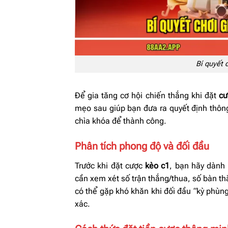
Bí quyết 
Để gia tăng cơ hội chiến thắng khi đặt
c
mẹo sau giúp bạn đưa ra quyết định thôn
chìa khóa để thành công.
Phân tích phong độ và đối đầu
Trước khi đặt cược
kèo c1
, bạn hãy dành 
cần xem xét số trận thắng/thua, số bàn th
có thể gặp khó khăn khi đối đầu “kỳ phùng
xác.