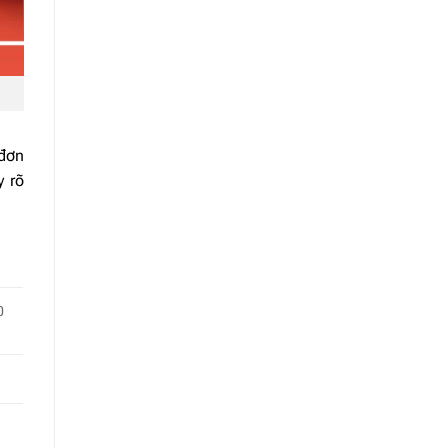
 đơn
y rõ
0